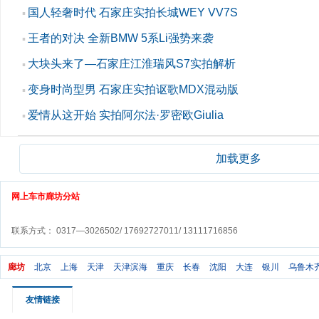
国人轻奢时代 石家庄实拍长城WEY VV7S
▪
王者的对决 全新BMW 5系Li强势来袭
▪
大块头来了—石家庄江淮瑞风S7实拍解析
▪
变身时尚型男 石家庄实拍讴歌MDX混动版
▪
爱情从这开始 实拍阿尔法·罗密欧Giulia
▪
加载更多
网上车市廊坊分站
联系方式： 0317—3026502/ 17692727011/ 13111716856
廊坊
北京
上海
天津
天津滨海
重庆
长春
沈阳
大连
银川
乌鲁木
友情链接