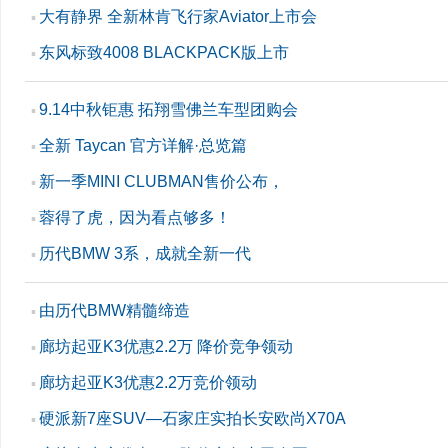
大有静界 全新林肯飞行家Aviator上市会
▪
东风标致4008 BLACKPACK版上市
▪
9.14中秋钜惠 拓翔雪佛兰车型团购会
▪
全新 Taycan 官方详解·总览篇
▪
新一季MINI CLUBMAN售价公布，
▪
蓉得了虎，因为看点够多！
▪
历代BMW 3系，成就全新一代
▪
由历代BMW精髓缔造
▪
廊坊起亚K3优惠2.2万 降价竞争领动
▪
廊坊起亚K3优惠2.2万竞价领动
▪
硬派新7座SUV—石家庄实拍长安欧尚X70A
▪