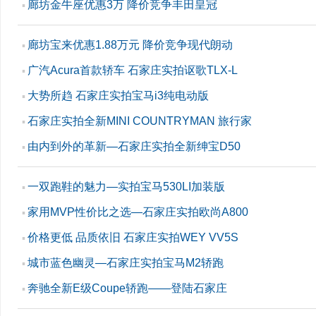
廊坊金牛座优惠3万 降价竞争丰田皇冠
▪
廊坊宝来优惠1.88万元 降价竞争现代朗动
▪
广汽Acura首款轿车 石家庄实拍讴歌TLX-L
▪
大势所趋 石家庄实拍宝马i3纯电动版
▪
石家庄实拍全新MINI COUNTRYMAN 旅行家
▪
由内到外的革新—石家庄实拍全新绅宝D50
▪
一双跑鞋的魅力—实拍宝马530LI加装版
▪
家用MVP性价比之选—石家庄实拍欧尚A800
▪
价格更低 品质依旧 石家庄实拍WEY VV5S
▪
城市蓝色幽灵—石家庄实拍宝马M2轿跑
▪
奔驰全新E级Coupe轿跑——登陆石家庄
▪