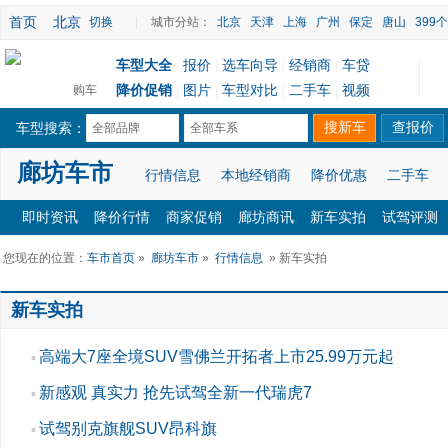
首页
北京
切换
|
城市分站：
北京
天津
上海
广州
保定
唐山
399
车型大全
报价
选车向导
经销商
车贷
|
|
|
|
降价促销
图片
车型对比
二手车
视频
购车
|
|
|
|
车型搜索：
全部品牌
全部车系
廊坊车市
行情信息
本地经销商
降价优惠
二手车
即时资讯
降价行情
商家促销
廊坊商讯
新车实拍
试驾评测
您现在的位置：
车市首页
»
廊坊车市
»
行情信息
» 新车实拍
新车实拍
高端大7座全境SUV雪佛兰开拓者上市25.99万元起
▪
新感观 真实力 抢先试驾全新一代瑞虎7
▪
试驾别克旗舰SUV昂科旗
▪